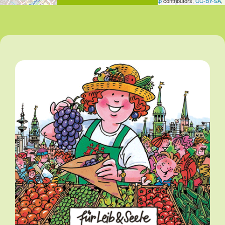
Leaflet
| Map data ©
OpenStreetMap
contributors,
CC-BY-SA
,