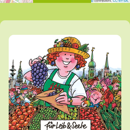
Leaflet
| Map data ©
OpenStreetMap
contributors,
CC-BY-SA
,