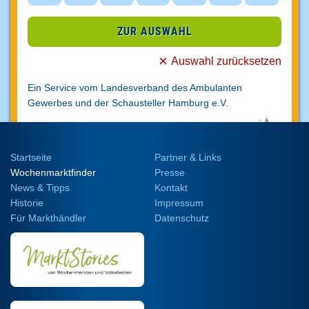
ZUR AUSWAHL
Auswahl zurücksetzen
Ein Service vom Landesverband des Ambulanten
Gewerbes und der Schausteller
Hamburg e.V.
Startseite
Partner & Links
Wochenmarktfinder
Presse
News & Tipps
Kontakt
Historie
Impressum
Für Markthändler
Datenschutz