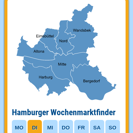
Hamburger Wochenmarktfinder
MO
DI
MI
DO
FR
SA
SO