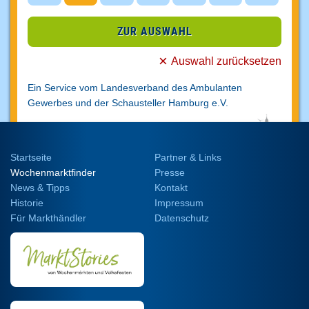
ZUR AUSWAHL
Auswahl zurücksetzen
Ein Service vom Landesverband des Ambulanten
Gewerbes und der Schausteller
Hamburg e.V.
Startseite
Partner & Links
Wochenmarktfinder
Presse
News & Tipps
Kontakt
Historie
Impressum
Für Markthändler
Datenschutz