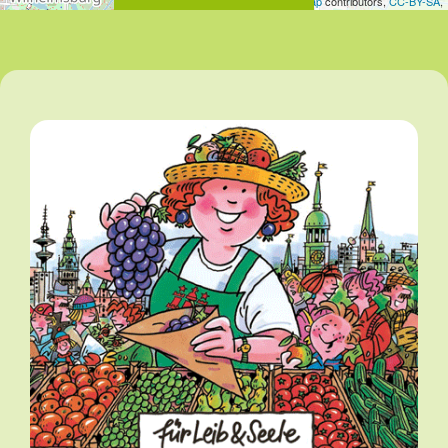
Leaflet
| Map data ©
OpenStreetMap
contributors,
CC-BY-SA
,