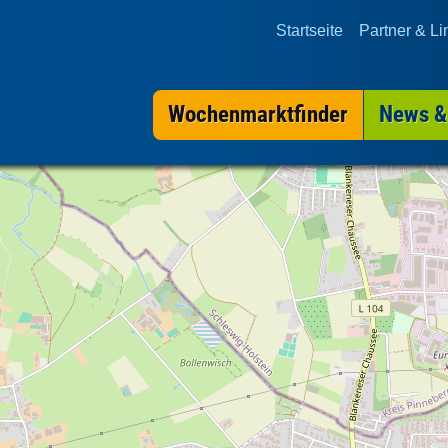
Startseite
Partner & Li
Wochenmarktfinder
News &