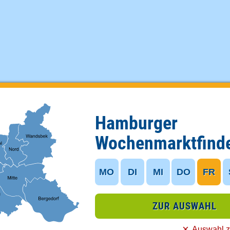
Hamburger
Wochenmarktfind
MO
DI
MI
DO
FR
ZUR AUSWAHL
Auswahl z