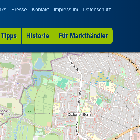
nks
Presse
Kontakt
Impressum
Datenschutz
 Tipps
Historie
Für Markthändler