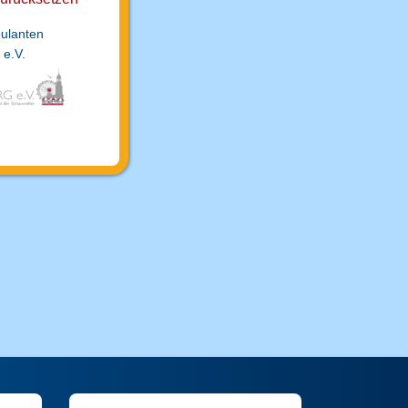
ulanten
e.V.