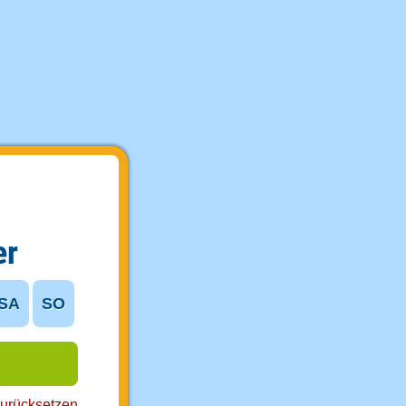
er
SA
SO
urücksetzen