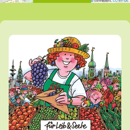
Leaflet
| Map data ©
OpenStreetMap
contributors,
CC-BY-SA
,