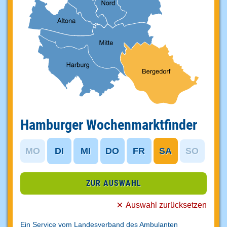
Hamburger Wochenmarktfinder
MO
DI
MI
DO
FR
SA
SO
ZUR AUSWAHL
Auswahl zurücksetzen
Ein Service vom Landesverband des Ambulanten