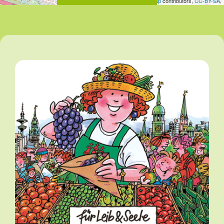
Leaflet
| Map data ©
OpenStreetMap
contributors,
CC-BY-SA
,