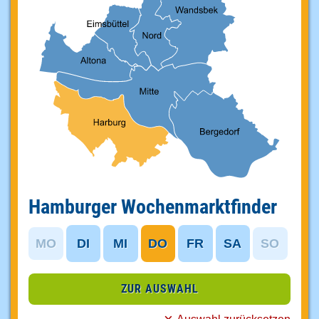
Hamburger Wochenmarktfinder
MO
DI
MI
DO
FR
SA
SO
ZUR AUSWAHL