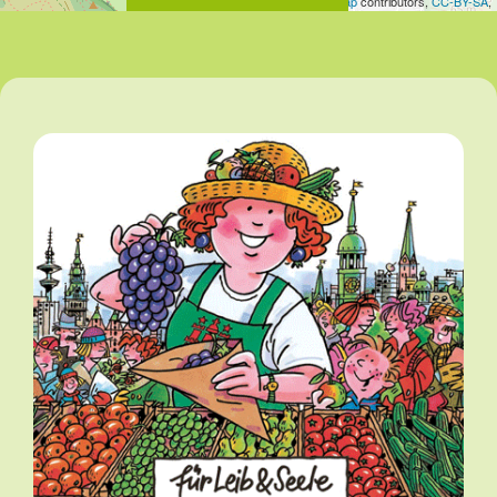
Leaflet
| Map data ©
OpenStreetMap
contributors,
CC-BY-SA
,