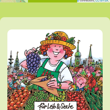
Leaflet
| Map data ©
OpenStreetMap
contributors,
CC-BY-SA
,