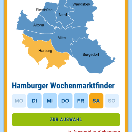
Hamburger Wochenmarktfinder
MO
DI
MI
DO
FR
SA
SO
ZUR AUSWAHL